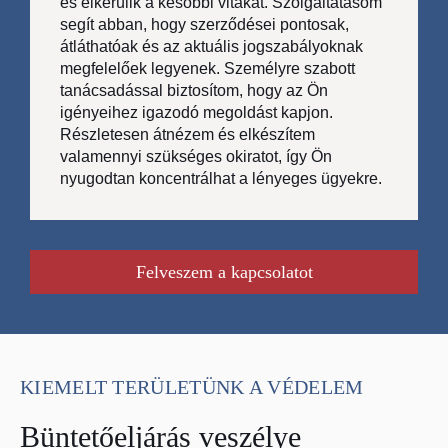
és elkerülik a későbbi vitákat. Szolgáltatásom
segít abban, hogy szerződései pontosak,
átláthatóak és az aktuális jogszabályoknak
megfelelőek legyenek. Személyre szabott
tanácsadással biztosítom, hogy az Ön
igényeihez igazodó megoldást kapjon.
Részletesen átnézem és elkészítem
valamennyi szükséges okiratot, így Ön
nyugodtan koncentrálhat a lényeges ügyekre.
Felveszem a kapcsolatot
KIEMELT TERÜLETÜNK A VÉDELEM
Büntetőeljárás veszélye