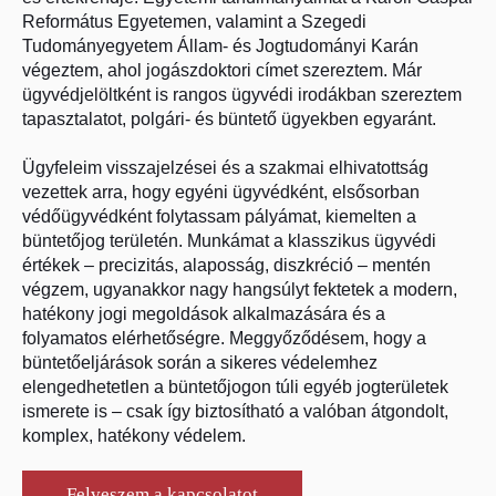
Református Egyetemen, valamint a Szegedi
Tudományegyetem Állam- és Jogtudományi Karán
végeztem, ahol jogászdoktori címet szereztem. Már
ügyvédjelöltként is rangos ügyvédi irodákban szereztem
tapasztalatot, polgári- és büntető ügyekben egyaránt.
Ügyfeleim visszajelzései és a szakmai elhivatottság
vezettek arra, hogy egyéni ügyvédként, elsősorban
védőügyvédként folytassam pályámat, kiemelten a
büntetőjog területén. Munkámat a klasszikus ügyvédi
értékek – precizitás, alaposság, diszkréció – mentén
végzem, ugyanakkor nagy hangsúlyt fektetek a modern,
hatékony jogi megoldások alkalmazására és a
folyamatos elérhetőségre. Meggyőződésem, hogy a
büntetőeljárások során a sikeres védelemhez
elengedhetetlen a büntetőjogon túli egyéb jogterületek
ismerete is – csak így biztosítható a valóban átgondolt,
komplex, hatékony védelem.
Felveszem a kapcsolatot