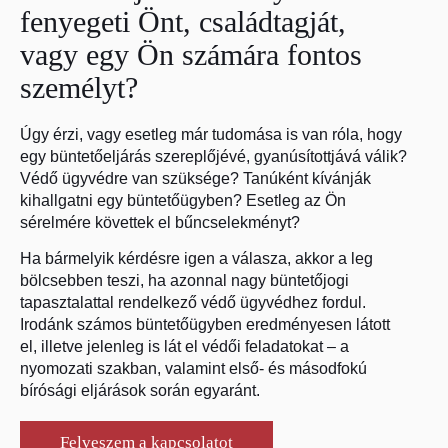
fenyegeti Önt, családtagját,
vagy egy Ön számára fontos
személyt?
Úgy érzi, vagy esetleg már tudomása is van róla, hogy
egy büntetőeljárás szereplőjévé, gyanúsítottjává válik?
Védő ügyvédre van szüksége? Tanúként kívánják
kihallgatni egy büntetőügyben? Esetleg az Ön
sérelmére követtek el bűncselekményt?
Ha bármelyik kérdésre igen a válasza, akkor a leg
bölcsebben teszi, ha azonnal nagy büntetőjogi
tapasztalattal rendelkező védő ügyvédhez fordul.
Irodánk számos büntetőügyben eredményesen látott
el, illetve jelenleg is lát el védői feladatokat – a
nyomozati szakban, valamint első- és másodfokú
bírósági eljárások során egyaránt.
Felveszem a kapcsolatot