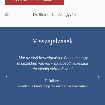
Visszajelzések
„Már az első beszélgetésen éreztem, hogy
jó kezekben vagyok – határozott, felkészült
em
és mindig elérhető volt.”
n
T. Róbert.
Védelem a büntetőeljárás minden szakaszában
Véde