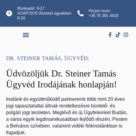
Munkaidő: 9-17
Hívjon most:
ASAP/SOS Büntető ügyekben:
+36 70 391 4418
0-24
DR. STEINER TAMÁS, ÜGYVÉD:
Üdvözöljük Dr. Steiner Tamás
Ügyvéd Irodájának honlapján!
Irodánk és együttműködő partnereink több mint 20 éves
jogi tapasztalattal állnak rendelkezésre büntető- és
polgári jogi területen. Meglévő és új Ügyfeleinket Budán,
a város egyik legdinamikusabban fejlődő részén, Pesten
a Belváros szívében, valamint vidéki fiókirodánkban is
fogadjuk.