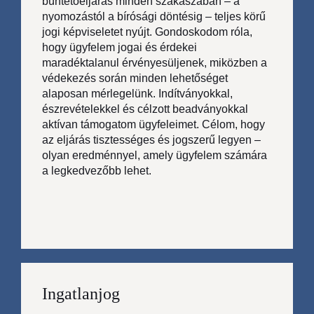
büntetőeljárás minden szakaszában – a
nyomozástól a bírósági döntésig – teljes körű
jogi képviseletet nyújt. Gondoskodom róla,
hogy ügyfelem jogai és érdekei
maradéktalanul érvényesüljenek, miközben a
védekezés során minden lehetőséget
alaposan mérlegelünk. Indítványokkal,
észrevételekkel és célzott beadványokkal
aktívan támogatom ügyfeleimet. Célom, hogy
az eljárás tisztességes és jogszerű legyen –
olyan eredménnyel, amely ügyfelem számára
a legkedvezőbb lehet.
Ingatlanjog