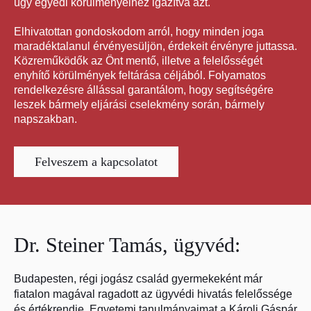
ügy egyedi körülményeihez igazítva azt.
Elhivatottan gondoskodom arról, hogy minden joga
maradéktalanul érvényesüljön, érdekeit érvényre juttassa.
Közreműködők az Önt mentő, illetve a felelősségét
enyhítő körülmények feltárása céljából. Folyamatos
rendelkezésre állással garantálom, hogy segítségére
leszek bármely eljárási cselekmény során, bármely
napszakban.
Felveszem a kapcsolatot
Dr. Steiner Tamás, ügyvéd:
Budapesten, régi jogász család gyermekeként már
fiatalon magával ragadott az ügyvédi hivatás felelőssége
és értékrendje. Egyetemi tanulmányaimat a Károli Gáspár